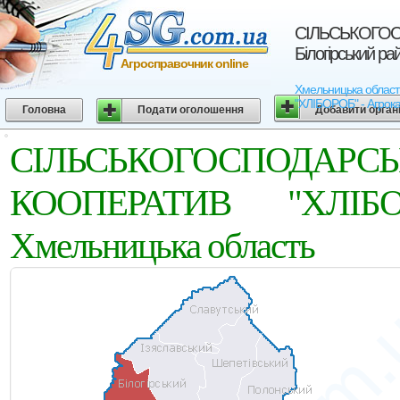
СІЛЬСЬКОГОС
Білогірський р
Агросправочник online
Хмельницька обла
"ХЛІБОРОБ" - Агрокар
Головна
Подати оголошення
Добавити орган
СІЛЬСЬКОГОСПОД
КООПЕРАТИВ "ХЛІБОР
Хмельницька область