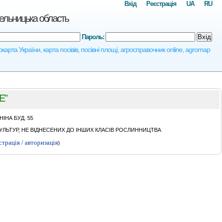
Вхід
Реєстрація
UA
RU
ьницька область
Пароль:
Вхід
України, карта посівів, посівні площі, агросправочник online, agromap
Е"
IНА БУД. 55
ЛЬТУР, НЕ ВІДНЕСЕНИХ ДО ІНШИХ КЛАСІВ РОСЛИННИЦТВА
страція / авторизація
)