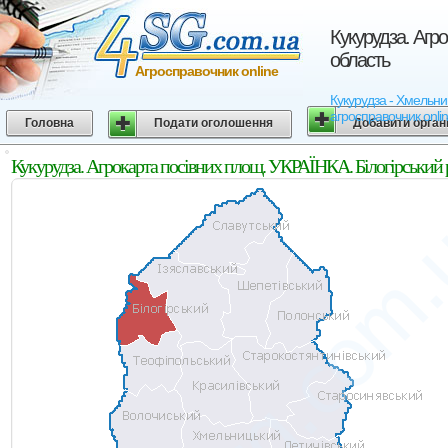
Кукурудза. Агр
область
Агросправочник online
Кукурудза - Хмельниц
агросправочник onli
Головна
Подати оголошення
Добавити орган
Кукурудза. Агрокарта посівних площ. УКРАЇНКА. Білогірський