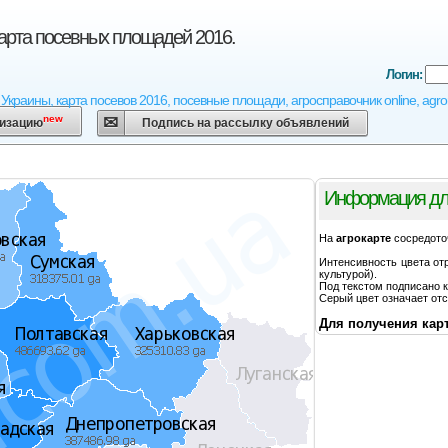
карта посевных площадей 2016.
Логин:
а Украины, карта посевов 2016, посевные площади, агросправочник online, agr
new
низацию
Подпись на рассылку объявлений
Информация дл
На
агрокарте
сосредото
Интенсивность цвета от
культурой).
Под текстом подписано 
Серый цвет означает отс
Для получения карт