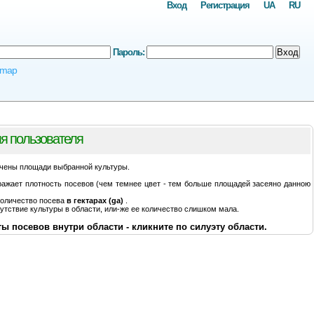
Вход
Регистрация
UA
RU
Пароль:
Вход
omap
я пользователя
чены площади выбранной культуры.
ражает плотность посевов (чем темнее цвет - тем больше площадей засеяно данною
количество посева
в гектарах (ga)
.
утствие культуры в области, или-же ее количество слишком мала.
ы посевов внутри области - кликните по силуэту области.