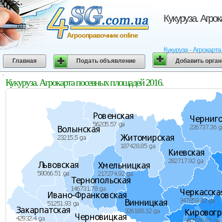
Кукуруза. Агро
Агросправочник online
Кукуруза - Агрокарт
Главная
Подать объявление
Добавить орга
Кукуруза. Агрокарта посевных площадей 2016.